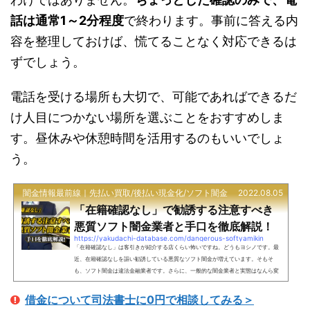
話は通常1～2分程度
で終わります。事前に答える内
容を整理しておけば、慌てることなく対応できるは
ずでしょう。
電話を受ける場所も大切で、可能であればできるだ
け人目につかない場所を選ぶことをおすすめしま
す。昼休みや休憩時間を活用するのもいいでしょ
う。
闇金情報最前線｜先払い買取/後払い現金化/ソフト闇金
2022.08.05
「在籍確認なし」で勧誘する注意すべき
悪質ソフト闇金業者と手口を徹底解説！
https://yakudachi-database.com/dangerous-softyamikin
「在籍確認なし」は客引きが紹介する店くらい怖いですね。どうもヨシノです。最
近、在籍確認なしを謳い勧誘している悪質なソフト闇金が増えています。そもそ
も、ソフト闇金は違法金融業者です。さらに、一般的な闇金業者と実態はなんら変
わりありません。そこでここでは注意喚起のため、悪質なソフト闇金業者とその手
口をご紹介していきます。すでに引っかかってしまっている人はこちら。 「在籍確
借金について司法書士に0円で相談してみる＞
認なし」で勧誘する注意すべき悪質ソフト闇金業者5選「在籍確認なし」で勧誘する