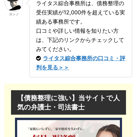
れまで、徹底的に解説します。借金問題の解決策を探している方、任意整理に興味がある方は、ぜひ最後
ライタス綜合事務所は、債務整理の
までお付き合いください。【...
受任実績が12,000件を超えている実
ヨシノ
績ある事務所です。
口コミや詳しい情報を知りたい方
は、下記のリンクからチェックして
みてください。
ライタス綜合事務所の口コミ・評
判を見る＞＞
【債務整理に強い】当サイトで人
気の弁護士・司法書士