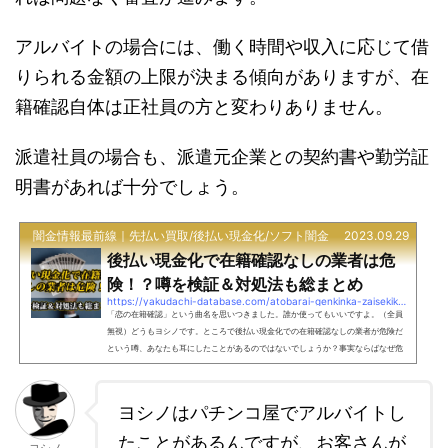
アルバイトの場合には、働く時間や収入に応じて借
りられる金額の上限が決まる傾向がありますが、在
籍確認自体は正社員の方と変わりありません。
派遣社員の場合も、派遣元企業との契約書や勤労証
明書があれば十分でしょう。
闇金情報最前線｜先払い買取/後払い現金化/ソフト闇金
2023.09.29
後払い現金化で在籍確認なしの業者は危
険！？噂を検証＆対処法も総まとめ
https://yakudachi-database.com/atobarai-genkinka-zaisekikakunin
「恋の在籍確認」という曲名を思いつきました。誰か使ってもいいですよ。（全員
無視）どうもヨシノです。ところで後払い現金化での在籍確認なしの業者が危険だ
という噂、あなたも耳にしたことがあるのではないでしょうか？事実ならばなぜ危
険なのか、その理由と対処法は何なのか、皆様も気になるところではないでしょう
か。本記事では、後払い現金化の基礎から、その危険性、そして適切な対処法ま
で、一つひとつ丁寧に解説してまいります。あなたが後払い現金化を利用しようと
ヨシノはパチンコ屋でアルバイトし
している、あるいはすでに利用してしまったが困っている、...
たことがあるんですが、お客さんが