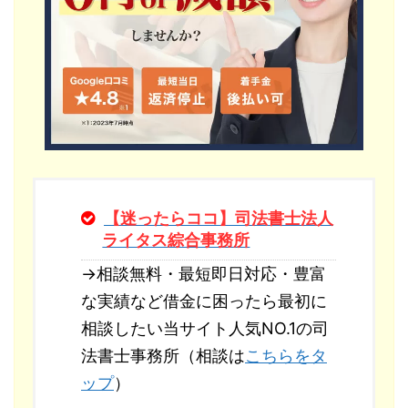
【迷ったらココ】司法書士法人
ライタス綜合事務所
→相談無料・最短即日対応・豊富
な実績など借金に困ったら最初に
相談したい当サイト人気NO.1の司
法書士事務所（相談は
こちらをタ
ップ
）