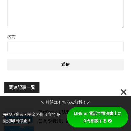
名前
関連記事一覧
＼ 相談はもちろん無料！／
アヴァンス法務事務所とは？ 依頼できる
LINE or 電話で司法書士に
先払い業者・闇金の取り立てを
ことや費用、評判、強みなどを解説！
最短即日停止！
0円相談する