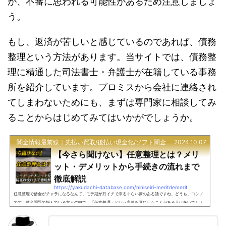
が、不審に思われる可能性があるため注意しましょ
う。
もし、返済が苦しいと感じているのであれば、債務
整理という方法があります。当サイトでは、債務整
理に精通した司法書士・弁護士が在籍している事務
所を紹介しています。プロミスから会社に連絡され
てしまわないためにも、まずは専門家に相談してみ
ることからはじめてみてはいかがでしょうか。
闇金情報最前線｜先払い買取/後払い現金化/ソフト闇金
2024.10.07
【今さら聞けない】任意整理とは？メリ
ット・デメリットから手続きの流れまで
徹底解説
https://yakudachi-database.com/niniseiri-meritdemerit
任意整理で借金がチャラになるなんて、モテ期が月イチで来るぐらい夢のある話ですね。どうも、ヨシノ
です。借金問題で悩んでいる方々の中で、「任意整理」という言葉を耳にしたことがある人は多いでしょ
う。でも実際のところ、任意整理って何なの？借金がチャラになるの？そんな疑問を抱えている人も少な
くありません。この記事では、任意整理の基本から、メリット・デメリット、そして具体的な手続きの流