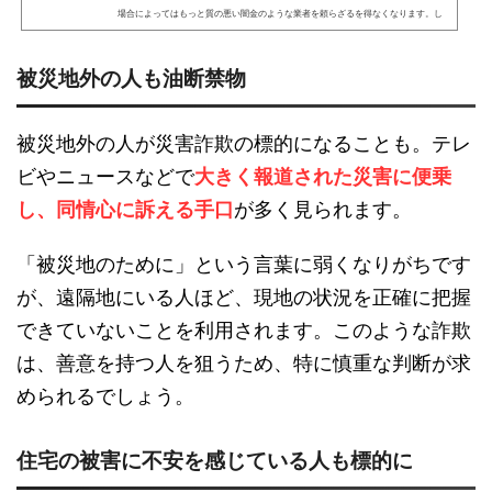
場合によってはもっと質の悪い闇金のような業者を頼らざるを得なくなります。し
かし、これは正解ではありません。まだ諦めてはいけません。個人信用情報など、
一般的な金融機関における審査なしでお金を調達する方法の一つに「年金担保融
資」というものがあります。今回はそんな「年金担保融資」について詳しく解説し
被災地外の人も油断禁物
ていきます。年金担保融資でお金を借りることはできるのでし...
被災地外の人が災害詐欺の標的になることも。テレ
ビやニュースなどで
大きく報道された災害に便乗
し、同情心に訴える手口
が多く見られます。
「被災地のために」という言葉に弱くなりがちです
が、遠隔地にいる人ほど、現地の状況を正確に把握
できていないことを利用されます。このような詐欺
は、善意を持つ人を狙うため、特に慎重な判断が求
められるでしょう。
住宅の被害に不安を感じている人も標的に