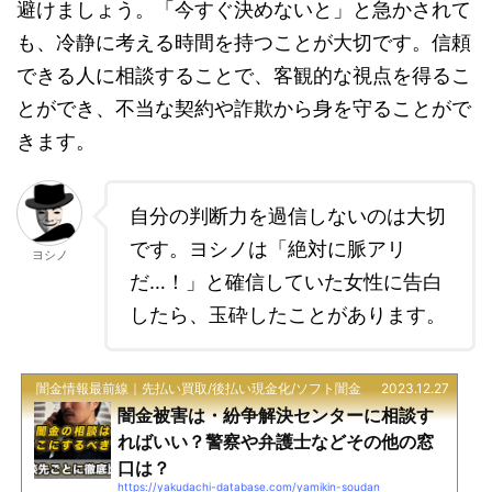
避けましょう。「今すぐ決めないと」と急かされて
も、冷静に考える時間を持つことが大切です。信頼
できる人に相談することで、客観的な視点を得るこ
とができ、不当な契約や詐欺から身を守ることがで
きます。
自分の判断力を過信しないのは大切
です。ヨシノは「絶対に脈アリ
ヨシノ
だ…！」と確信していた女性に告白
したら、玉砕したことがあります。
闇金情報最前線｜先払い買取/後払い現金化/ソフト闇金
2023.12.27
闇金被害は・紛争解決センターに相談す
ればいい？警察や弁護士などその他の窓
口は？
https://yakudachi-database.com/yamikin-soudan