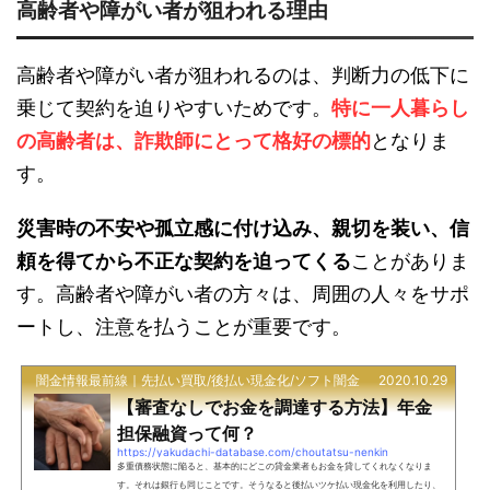
高齢者や障がい者が狙われる理由
高齢者や障がい者が狙われるのは、判断力の低下に
乗じて契約を迫りやすいためです。
特に一人暮らし
の高齢者は、詐欺師にとって格好の標的
となりま
す。
災害時の不安や孤立感に付け込み、親切を装い、信
頼を得てから不正な契約を迫ってくる
ことがありま
す。高齢者や障がい者の方々は、周囲の人々をサポ
ートし、注意を払うことが重要です。
闇金情報最前線｜先払い買取/後払い現金化/ソフト闇金
2020.10.29
【審査なしでお金を調達する方法】年金
担保融資って何？
https://yakudachi-database.com/choutatsu-nenkin
多重債務状態に陥ると、基本的にどこの貸金業者もお金を貸してくれなくなりま
す。それは銀行も同じことです。そうなると後払いツケ払い現金化を利用したり、