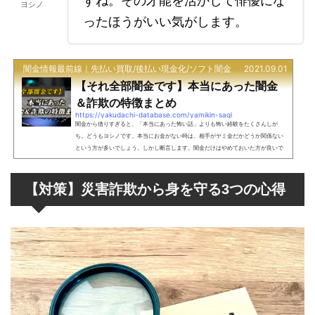
すね。その才能を活かして俳優にな
ヨシノ
ったほうがいい気がします。
闇金情報最前線｜先払い買取/後払い現金化/ソフト闇金
2021.09.01
【それ全部闇金です】本当にあった闇金
＆詐欺の特徴まとめ
https://yakudachi-database.com/yamikin-sagi
闇金から借りすぎると、「本当にあった怖い話」よりも怖い経験をたくさんしが
ち。どうもヨシノです。本当にお金がない時は、相手がヤミ金だかどうか関係ない
という方が多いでしょう。しかし断言します。闇金だけはやめておいた方が良いで
す。お金に困ってしまうと、正規の貸金業者かヤミ金かどうかすら、判断がつかな
くなってしまうケースが多く見られます。そこでここでは、実際に闇金ユーザーだ
った筆者がヤミ金の特徴、そして闇金を騙る詐欺師の特徴をまとめました。ココに
【対策】災害詐欺から身を守る3つの心得
注意この中でご紹介している特徴に該当する業者は大体闇金...