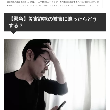
闇金問題の相談先に迷った時は、一人で解決しようとせず、専門機関に相談することをお勧めします。闇
金問題はリスクが大きく、自分のみでなく周りの人を巻き込んでのトラブルになる可能性もあります。し
かし、闇金問題の相談には多くの選択肢があり、どの専門機関に相談すれば良いか悩む方もいるでしょ
う。そこで、最初に相談すると良いのが、貸金業相談・紛争解決センターです。貸金業相談・紛争解決セ
【緊急】災害詐欺の被害に遭ったらどう
ンターでは、借金に関するあらゆる相談を受け付けており、解決に向けたアドバイスがもらえるでしょ
う。また、警察や弁護士などの選...
する？