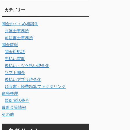
カテゴリー
闇金おすすめ相談先
弁護士事務所
司法書士事務所
闇金情報
闇金対処法
先払い買取
後払い・ツケ払い現金化
ソフト闇金
後払いアプリ現金化
領収書・経費精算ファクタリング
債務整理
督促電話番号
最新金策情報
その他