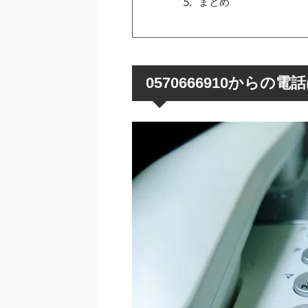
まとめ
0570666910から