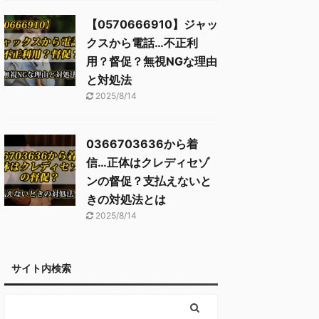
【0570666910】ジャッ
クスから電話…不正利
用？督促？無視NGな理由
と対処法
2025/8/14
0366703636から着
信…正体はクレディセゾ
ンの督促？支払えないと
きの対処法とは
2025/8/14
サイト内検索