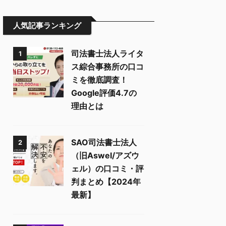
人気記事ランキング
司法書士法人ライタ
1
ス綜合事務所の口コ
ミを徹底調査！
Google評価4.7の
理由とは
SAO司法書士法人
2
（旧Aswel/アズウ
ェル）の口コミ・評
判まとめ【2024年
最新】