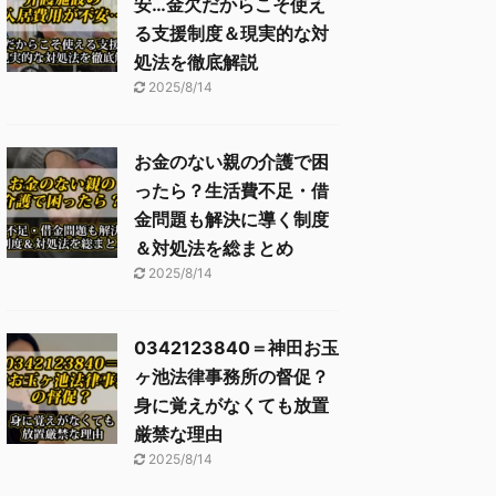
安…金欠だからこそ使え
る支援制度＆現実的な対
処法を徹底解説
2025/8/14
お金のない親の介護で困
ったら？生活費不足・借
金問題も解決に導く制度
＆対処法を総まとめ
2025/8/14
0342123840＝神田お玉
ヶ池法律事務所の督促？
身に覚えがなくても放置
厳禁な理由
2025/8/14