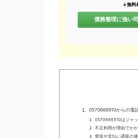
↓無料相
債務整理に強い司
0570666910から
0570666910は
不正利用が理由でかか
督促や支払い遅延の連