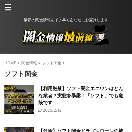
最新の闇金情報をイチ早くあなたにお届けします
HOME
>
闇金情報
>
ソフト闇金
>
ソフト闇金
【利用厳禁】ソフト闇金エニワンはどん
な業者？実態を暴露！「ソフト」でも危
険です
2025/2/12
【危険】ソフト闇金ドラゴンローンの被