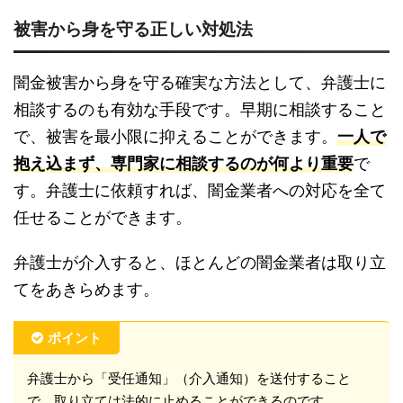
改善するための道筋を見つけていきましょう。闇金からの取り立て、諦めないで。（真〇みき）どうも、
被害から身を守る正しい対処法
ヨシノです。闇金って何？違法性と被害の実態を知ろう闇金の存在は知っていても、その実態や危険性に
ついてはよく分からないとい...
闇金被害から身を守る確実な方法として、弁護士に
相談するのも有効な手段です。早期に相談すること
で、被害を最小限に抑えることができます。
一人で
抱え込まず、専門家に相談するのが何より重要
で
す。弁護士に依頼すれば、闇金業者への対応を全て
任せることができます。
弁護士が介入すると、ほとんどの闇金業者は取り立
てをあきらめます。
ポイント
弁護士から「受任通知」（介入通知）を送付すること
で、取り立ては法的に止めることができるのです。