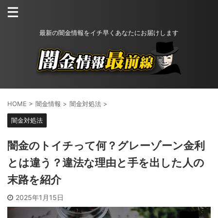
最新の闇金情報をイチ早くあなたにお届けします
HOME
>
闇金情報
>
闇金対処法
>
闇金対処法
闇金のトイチって何？グレーゾーン金利
とは違う？違法な理由と手を出した人の
末路を紹介
2025年1月15日