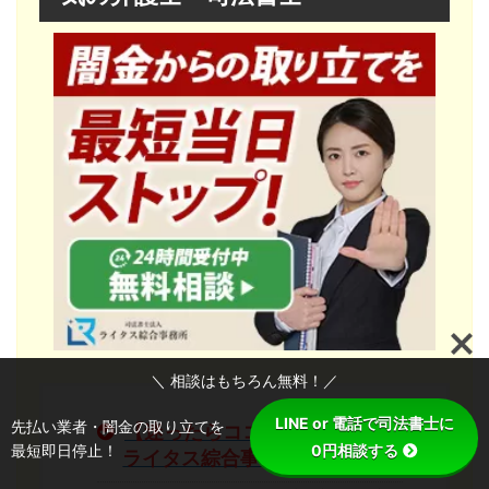
＼ 相談はもちろん無料！／
LINE or 電話で司法書士に
先払い業者・闇金の取り立てを
【迷ったらココ】司法書士法人
最短即日停止！
0円相談する
ライタス綜合事務所