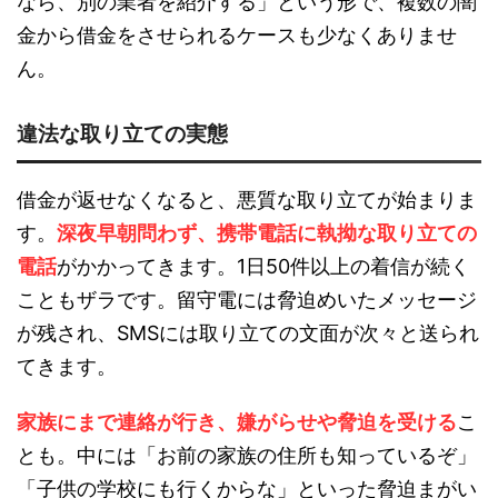
なら、別の業者を紹介する」という形で、複数の闇
金から借金をさせられるケースも少なくありませ
ん。
違法な取り立ての実態
借金が返せなくなると、悪質な取り立てが始まりま
す。
深夜早朝問わず、携帯電話に執拗な取り立ての
電話
がかかってきます。1日50件以上の着信が続く
こともザラです。留守電には脅迫めいたメッセージ
が残され、SMSには取り立ての文面が次々と送られ
てきます。
家族にまで連絡が行き、嫌がらせや脅迫を受ける
こ
とも。中には「お前の家族の住所も知っているぞ」
「子供の学校にも行くからな」といった脅迫まがい