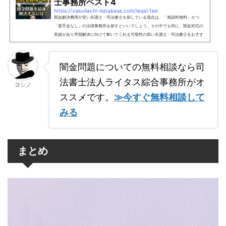
士事務所ベスト4
https://yakudachi-database.com/legal-fee
闇金解決費用が安い弁護士・司法書士を探している場合は、「相談料無料」かつ
「着手金なし」の法律事務所を探すといいでしょう。その中でも特に、闇金対応の
実績があり早期解決に向けて動いてくれる可能性の高い弁護士・司法書士をおすす
めします。この記事では、闇金解決費用が安く、コストパフォーマンスが高い法律
事務所を4つに厳選してご紹介しています。依頼するメリットやリスク、解決までの
流れも解説したので、闇金被害でお悩みの方は参考にしてください。【闇金解決費
闇金問題についての無料相談なら司
用が安い】弁護士・司法書士事務所ベスト4以下3つの条件を...
法書士法人ライタス綜合事務所がオ
ヨシノ
ススメです。
≫今すぐ無料相談して
みる
まとめ