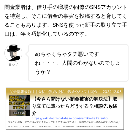
闇金業者は、借り手の職場の同僚のSNSアカウント
を特定し、そこに借金の事実を投稿すると脅してく
ることもあります。SNSを使った新手の取り立て手
口は、年々巧妙化しているのです。
めちゃくちゃタチ悪いです
ね・・・。人間の心がないのでしょ
ヨシノ
うか？
闇金情報最前線｜先払い買取/後払い現金化/ソフト闇金
2024.12.08
【今さら聞けない闇金被害の解決法】取
り立てに遭ったらどうする？相談先も紹
介
https://yakudachi-database.com/yamikin-kaiketsuhou
闇金からの取り立てに悩んでいませんか？日々の生活が脅かされ、精神的にも追い詰められている状況は
本当に辛いものです。でも、諦めないでください。闇金問題には必ず解決策があります。この記事では、
闇金の実態から対処法、さらには専門家への相談方法まで、包括的に解説していきます。一緒に、状況を