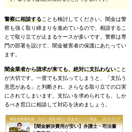
警察に相談する
ことも検討してください。闇金は警
察も強く取り締まりを進めているので、相談するこ
とで取り立てが止まるケースが多いです。警察は専
門の部署を設けて、闇金被害者の保護にあたってい
ます。
闇金業者から請求が来ても、絶対に支払わない
こと
が大切です。一度でも支払ってしまうと、「支払う
意思がある」と判断され、さらなる取り立ての口実
にされてしまいます。支払いを求められても、しか
るべき窓口に相談して対応を決めましょう。
闇金情報最前線｜先払い買取/後払い現金化/ソフト闇金
2023.12.27
【闇金解決費用が安い】弁護士・司法書