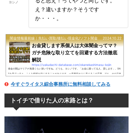
ると思え！ってやつと同じです。
ヨシノ
え？違いますか？そうです
か・・・。
闇金情報最前線｜先払い買取/後払い現金化/ソフト闇金
2024.10.22
お金貸します系個人は大体闇金ってマ？
ガチ危険な取り立てを回避する方法徹底
解説
https://yakudachi-database.com/okanekashimasu-kojin
借金の闇はマリアナ海溝くらい深いですね。どうも、ヨシノです。「お金に困ってる人、貸します」。SN
Sを見ていると、こんな投稿を目にすることがあります。一見親切そうに見えるこの言葉。でも、その正体
は想像以上に危険かもしれません。今回は、「お金貸します系個人」の正体と、その危険性について徹底
今すぐライタス綜合事務所に無料相談してみる
的に解説していきます。さらに、もし被害に遭ってしまった場合の対処法まで、具体的にお伝えしていき
ます。金銭トラブルに巻き込まれないためにも、ぜひ最後までお読みください。【衝撃】「お金貸します
系個人」の正体＝闇金？SNS...
トイチで借りた人の末路とは？