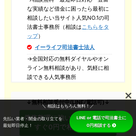
な実績など借金に困ったら最初に
相談したい当サイト人気NO.1の司
法書士事務所（相談は
こちらをタ
ップ
）
イーライフ司法書士法人
→全国対応の無料ダイヤルやオン
ライン無料相談があり、気軽に相
談できる人気事務所
↓無料相談受付中(LINE/電話可)↓
＼ 相談はもちろん無料！／
債務整理に強い司法書士に今
LINE or 電話で司法書士に
先払い業者・闇金の取り立てを
最短即日停止！
0円相談する
すぐ0円で相談する