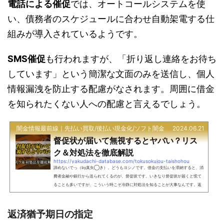
電話による催促
では、オートコールシステムを使
い、債務者のスケジュールに合わせ自動架電する仕
組みが導入されているようです。
SMS催促
も行われますが、「折り返し連絡をお待ち
しています」という簡潔な文面のみを送信し、個人
情報漏洩を防止する配慮がなされます。周囲に借金
を知られたくない人への配慮と言えるでしょう。
闇金情報最前線｜先払い買取/後払い現金化/ソフト闇金
2024.06.21
督促状が届いて無視するとヤバい？リス
ク＆対処法を徹底解説
https://yakudachi-database.com/tokusokujou-taishohou
諦めないでっ（by真矢◯き）。どうもヨシノです。借金の支払いを滞納すると、消
費者金融や銀行から送られてくるのが、督促状です。いきなり督促状が届くと慌て
ることも多いですが、こういう時こそ冷静に対処法を知ることが大事なんです。返
済できないなら弁護士・司法書士に相談し、債務整理をするという選択肢もありま
す。払えないからといって、絶望するにはまだ早い。この記事では、督促状につい
ての基本的な内容から、無視し続けるリスクや届いた時の対処法、債務整理の方法
返済猶予期日の指定
まで徹底的に解説します。督促状とは？督促状とは、返済期...