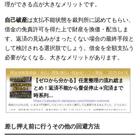
理ができる点が大きなメリットです。
自己破産
は支払不能状態を裁判所に認めてもらい、
借金の免責許可を得た上で財産を換価・配当しま
す。返済の見込みがまったくない場合の最終手段と
して検討される選択肢でしょう。借金を全額支払う
必要がなくなる、大きなメリットがあります。
闇金情報最前線｜先払い買取/後払い現金化/ソフト闇金
2025.04.15
【ゼロから分かる】任意整理の流れ総ま
とめ！返済不能から督促停止→完済まで
時系列...
https://yakudachi-database.com/niniseiri-matome
借金だらけの人生、いままでF5連打してもリセットボタン連打しても更新できませんでした。どうもヨシ
ノです。借金返済に行き詰まり、毎月の支払いに苦しんでいる人にとって、任意整理は大きな助けとなり
得る解決策です。裁判所を介さずに債権者と直接交渉できる任意整理は、借金問題から抜け出すための現
実的な選択肢となります。そこで本記事では借金問題で悩んでいる方に向けて、任意整理の基本から具体
差し押え前に行うその他の回避方法
的な流れ、注意点まで徹底解説します。返済不能状態から完済までの道筋を時系列で把握し、解決への第
一歩としてお役立てください...