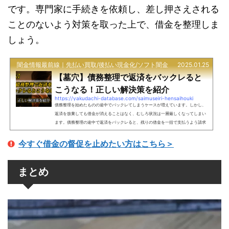
です。専門家に手続きを依頼し、差し押さえされる
ことのないよう対策を取った上で、借金を整理しま
しょう。
闇金情報最前線｜先払い買取/後払い現金化/ソフト闇金
2025.01.25
【墓穴】債務整理で返済をバックレると
こうなる！正しい解決策を紹介
https://yakudachi-database.com/saimuseiri-hensaihouki
債務整理を始めたものの途中でバックレてしまうケースが増えています。しかし、
返済を放棄しても借金が消えることはなく、むしろ状況は一層厳しくなってしまい
ます。債務整理の途中で返済をバックレると、残りの借金を一括で支払うよう請求
されたり、給与や預金が差し押さえられたりする可能性があるのです。このような
事態を避けるためには、最初から自分の収入に合った債務整理の方法を選ぶことが
今すぐ借金の督促を止めたい方はこちら＞
大切です。今回は債務整理で返済をバックレた場合の実態と、確実に借金を解決で
きる方法を詳しく解説します。彼女とのデートをバックレ...
まとめ