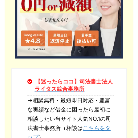
【迷ったらココ】司法書士法人
ライタス綜合事務所
→相談無料・最短即日対応・豊富
な実績など借金に困ったら最初に
相談したい当サイト人気NO.1の司
法書士事務所（相談は
こちらをタ
ップ
）