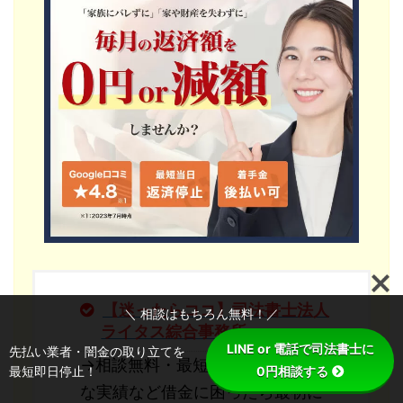
【迷ったらココ】司法書士法人
＼ 相談はもちろん無料！／
ライタス綜合事務所
LINE or 電話で司法書士に
先払い業者・闇金の取り立てを
→相談無料・最短即日対応・豊富
最短即日停止！
0円相談する
な実績など借金に困ったら最初に