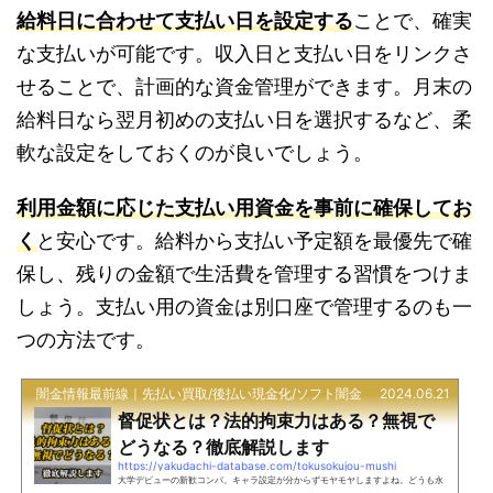
給料日に合わせて支払い日を設定する
ことで、確実
な支払いが可能です。収入日と支払い日をリンクさ
せることで、計画的な資金管理ができます。月末の
給料日なら翌月初めの支払い日を選択するなど、柔
軟な設定をしておくのが良いでしょう。
利用金額に応じた支払い用資金を事前に確保してお
く
と安心です。給料から支払い予定額を最優先で確
保し、残りの金額で生活費を管理する習慣をつけま
しょう。支払い用の資金は別口座で管理するのも一
つの方法です。
闇金情報最前線｜先払い買取/後払い現金化/ソフト闇金
2024.06.21
督促状とは？法的拘束力はある？無視で
どうなる？徹底解説します
https://yakudachi-database.com/tokusokujou-mushi
大学デビューの新歓コンパ。キャラ設定が分からずモヤモヤしますよね。どうも永