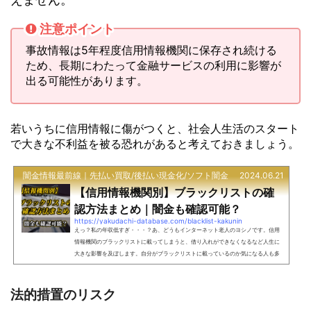
注意ポイント
事故情報は5年程度信用情報機関に保存され続ける
ため、長期にわたって金融サービスの利用に影響が
出る可能性があります。
若いうちに信用情報に傷がつくと、社会人生活のスタート
で大きな不利益を被る恐れがあると考えておきましょう。
闇金情報最前線｜先払い買取/後払い現金化/ソフト闇金
2024.06.21
【信用情報機関別】ブラックリストの確
認方法まとめ｜闇金も確認可能？
https://yakudachi-database.com/blacklist-kakunin
えっ？私の年収低すぎ・・・？あ、どうもインターネット老人のヨシノです。信用
情報機関のブラックリストに載ってしまうと、借り入れができなくなるなど人生に
大きな影響を及ぼします。自分がブラックリストに載っているのか気になる人も多
いはず。でも大丈夫です。信用情報機関ごとのブラックリスト確認方法や、万が一
載ってしまった場合の脱却方法をこの記事で詳しく解説します。さらに、闇金業者
のチェック方法と対策もバッチリ伝授します。自分が金融ブラックか気になる人に
法的措置のリスク
は役立つ内容ですので、ぜひ参考にしてください。ブラッ...