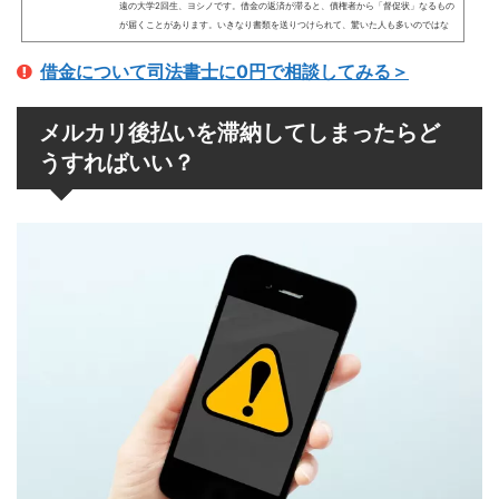
遠の大学2回生、ヨシノです。借金の返済が滞ると、債権者から「督促状」なるもの
が届くことがあります。いきなり書類を送りつけられて、驚いた人も多いのではな
いでしょうか。無視したらどうなるのか、法的にはどうなのか、対処法がよく分か
らなくてモヤモヤするのが普通だと思います。今回は、督促状についてマニアック
借金について司法書士に0円で相談してみる＞
に徹底解説していきます。督促状の意味や法的な位置づけ、無視し続けるとどうな
るのかなど、気になるポイントを詳しく見ていきましょう...
メルカリ後払いを滞納してしまったらど
うすればいい？