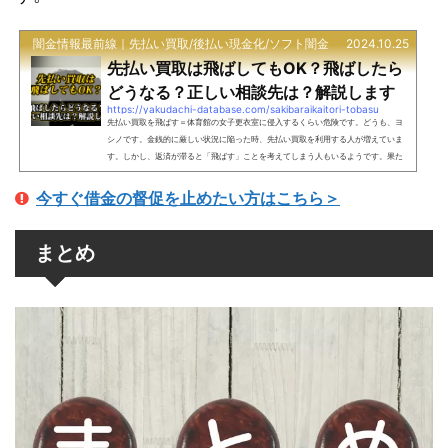
闇金情報最前線｜先払い買取/後払い現金化/ソフト闇金
2024.10.25
先払い買取は飛ばしてもOK？飛ばしたら
どうなる？正しい相談先は？解説します
https://yakudachi-database.com/sakibaraikaitori-tobasu
先払い買取を飛ばす＝体育館の女子更衣室に侵入するくらい危険です。どうも、ヨ
シノです。金銭的に厳しい状況に陥った時、先払い買取を利用する人が増えていま
す。しかし、返済が滞ると「飛ばす」ことを考えてしまう人もいるようです。果た
して先払い買取を飛ばすことは可能なのか、そしてどのような影響があるのか。正
しい対処法と共に、詳しく解説していきます。【ド素人】先払い買取を飛ばしたく
今すぐ借金の督促を止めたい方はこちら＞
なる心理とは？先払い買取を利用した後、返済できなくなってしまったらどうしよ
う。そんな不安を抱えている人は少なくありません。ここ...
まとめ