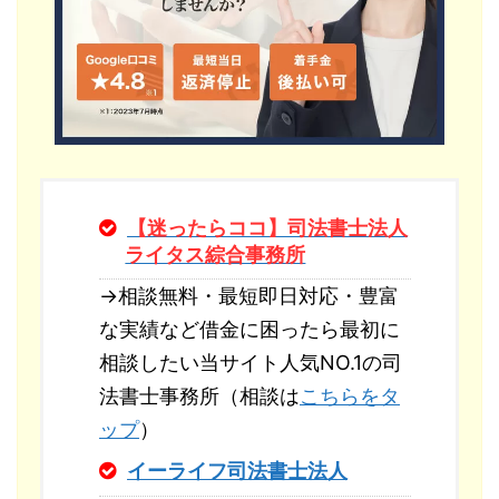
【迷ったらココ】司法書士法人
ライタス綜合事務所
→相談無料・最短即日対応・豊富
な実績など借金に困ったら最初に
相談したい当サイト人気NO.1の司
法書士事務所（相談は
こちらをタ
ップ
）
イーライフ司法書士法人