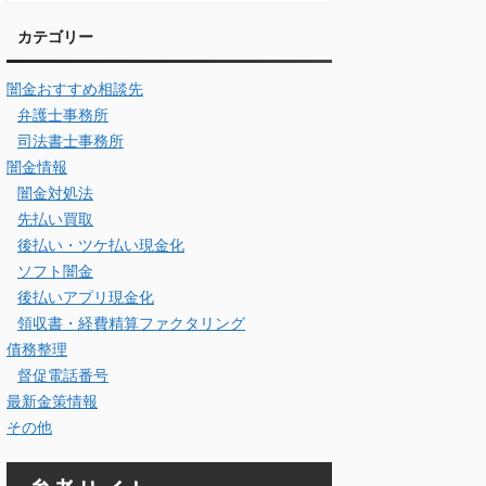
カテゴリー
闇金おすすめ相談先
弁護士事務所
司法書士事務所
闇金情報
闇金対処法
先払い買取
後払い・ツケ払い現金化
ソフト闇金
後払いアプリ現金化
領収書・経費精算ファクタリング
債務整理
督促電話番号
最新金策情報
その他