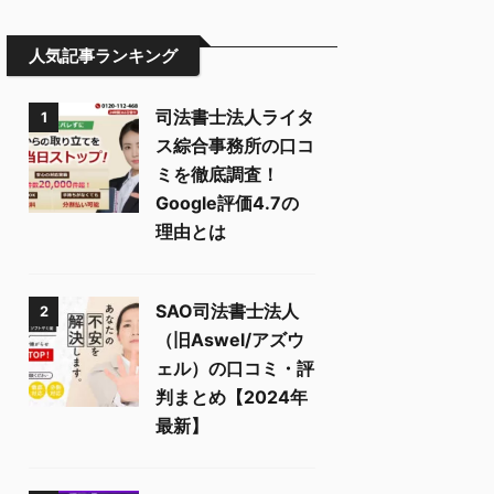
人気記事ランキング
司法書士法人ライタ
1
ス綜合事務所の口コ
ミを徹底調査！
Google評価4.7の
理由とは
SAO司法書士法人
2
（旧Aswel/アズウ
ェル）の口コミ・評
判まとめ【2024年
最新】