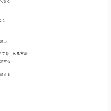
できる
立て
流出
立てを止める方法
談する
頼する