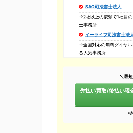
SAO司法書士法人
→2社以上の依頼で1社目
士事務所
イーライフ司法書士法
→全国対応の無料ダイヤル
る人気事務所
＼最短
先払い買取/後払い現
※