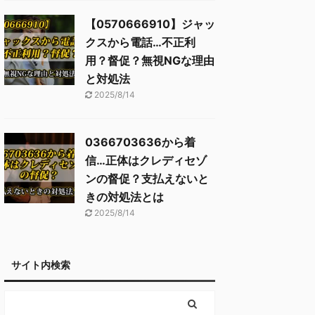
【0570666910】ジャッ
クスから電話…不正利
用？督促？無視NGな理由
と対処法
2025/8/14
0366703636から着
信…正体はクレディセゾ
ンの督促？支払えないと
きの対処法とは
2025/8/14
サイト内検索