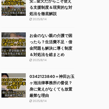
安…金欠だからこそ使え
る支援制度＆現実的な対
処法を徹底解説
2025/8/14
お金のない親の介護で困
ったら？生活費不足・借
金問題も解決に導く制度
＆対処法を総まとめ
2025/8/14
0342123840＝神田お玉
ヶ池法律事務所の督促？
身に覚えがなくても放置
厳禁な理由
2025/8/14