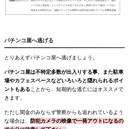
後払いやツケ払いはとても便利なサービスですが、そこから一歩踏み込んで「後払
いツケ払い現金化」というサービスが出てきたのをご存知ですか？後払いツケ払い
現金化を利用すれば、金融ブラックでも携帯の分割代金が遅れていても消費者金融
が貸してくれなくても最短即日でお金を調達することができると人気を集めていま
す。この記事ではそんな後払いツケ払い現金化とは一体何なのか、サービス概要か
ら違法性、闇金の噂について徹底的に解説します。結論から申せば、後払いツケ払
い現金化を一度でも使ってしまうと大変なことになる恐れ...
パチンコ屋へ逃げる
とりあえずパチンコ屋へ逃げましょう。
パチンコ屋は不特定多数が出入りする事、また駐車
場やカフェスペースなどいろいろと隠れられるポイ
ントもある
ことから、短期的な逃亡にはオススメで
きます。
ただし闇金のみならず警察からも追われているよう
な場合は、
防犯カメラの映像で一発アウトになるの