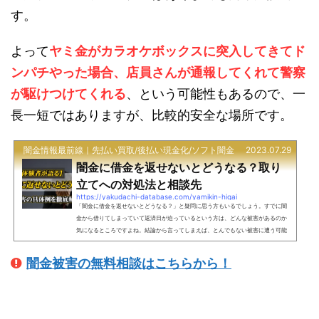
す。
よって
ヤミ金がカラオケボックスに突入してきてド
ンパチやった場合、店員さんが通報してくれて警察
が駆けつけてくれる
、という可能性もあるので、一
長一短ではありますが、比較的安全な場所です。
闇金情報最前線｜先払い買取/後払い現金化/ソフト闇金
2023.07.29
闇金に借金を返せないとどうなる？取り
立てへの対処法と相談先
https://yakudachi-database.com/yamikin-higai
「闇金に借金を返せないとどうなる？」と疑問に思う方もいるでしょう。すでに闇
金から借りてしまっていて返済日が迫っているという方は、どんな被害があるのか
気になるところですよね。結論から言ってしまえば、とんでもない被害に遭う可能
性が高いです。返済日にまだ余裕があるなら、今すぐにでも弁護士・司法書士に駆
け込んだ方が良いでしょう。悪いことは言わないので、とにかく人の力に頼ってく
闇金被害の無料相談はこちらから！
ださい。・・・と、ここまで書いてもまだ専門家に駆け込む決心がつかない方のた
めに、ここでは闇金に返せないとどうなるのか実際の具体...