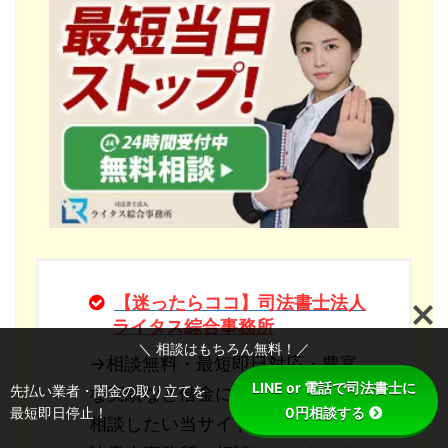
【迷ったらココ】司法書士法人
ライタス綜合事務所
＼ 相談はもちろん無料！／
→相談無料・最短即日対応・豊富
LINE or 電話で司法書士に
先払い業者・闇金の取り立てを
な実績など借金に困ったら最初に
最短即日停止！
0円相談する
相談したい当サイト人気NO.1の司