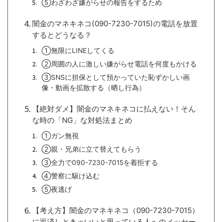
⑤わざわざ嫌がらせの報告をするため
闇金のマネキネコ(090-7230-7015)の電話を放置
するとどうなる？
①無限にLINEしてくる
②周囲の人に激しい嫌がらせ電話を何度もかける
③SNSに担保として預かっていた恥ずかしい画
像・動画を拡散する（晒し行為）
【絶対ダメ】闇金のマネキネコに払えない！そん
な時の「NG」な対処法まとめ
①ガン無視
②親・兄弟に立て替えてもらう
③全力で090-7230-7015を着拒する
④警察に駆け込む
⑤夜逃げ
【考え方】闇金のマネキネコ（090-7230-7015）
に返済しときゃいいと思っている人へのメッセー