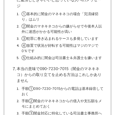
ジ
①基本的に闇金のマネキネコの場合「完済縁切
り」はムリ
②闇金のマネキネコからの嫌がらせで今後本人以
外に迷惑がかかる可能性が高い
③犯罪に巻き込まれるケースも多発しています
④放置で状況が好転する可能性はマジのマジで
0％です
⑤仕組み的に闇金は司法書士＆弁護士を嫌います
本当の意味で090-7230-7015（闇金のマネキネ
コ）からの取り立てを止める方法はこれしかあり
ません
手順①090-7230-7015からの電話は基本録音して
おく
手順②闇金のマネキネコからの借入や支払額をメ
モにまとめておく
手順③闇金対応に特化している司法書士事務所へ