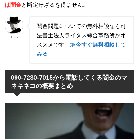
は闇金
と断定せざるを得ません。
闇金問題についての無料相談なら司
法書士法人ライタス綜合事務所がオ
ヨシノ
ススメです。
≫今すぐ無料相談して
みる
090-7230-7015から電話してくる闇金のマ
ネキネコの概要まとめ