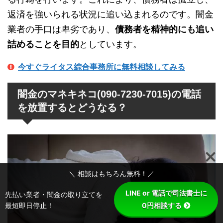
返済を強いられる状況に追い込まれるのです。闇金
業者の手口は卑劣であり、
債務者を精神的にも追い
詰めることを目的
としています。
今すぐライタス綜合事務所に無料相談してみる
闇金のマネキネコ(090-7230-7015)の電話
を放置するとどうなる？
＼ 相談はもちろん無料！／
LINE or 電話で司法書士に
先払い業者・闇金の取り立てを
最短即日停止！
0円相談する